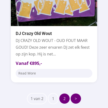
DJ Crazy Old Wout
DJ CRAZY OLD WOUT - OUD FOUT MAAR
GOUD! Deze zeer ervaren DJ zet elk feest
op zijn kop. Hij is net...
Vanaf €895,-
Read More
1 van 2
1
2
>