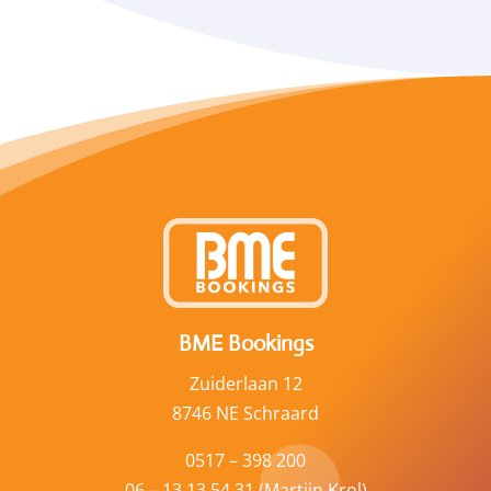
BME Bookings
Zuiderlaan 12
8746 NE Schraard
0517 – 398 200
06 – 13 13 54 31 (Martijn Krol)