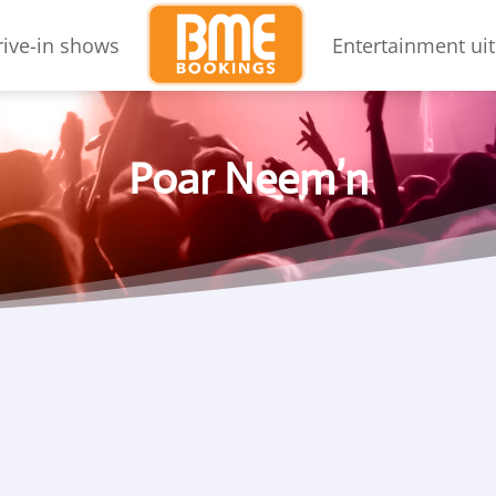
rive-in shows
Entertainment uit
Poar Neem’n