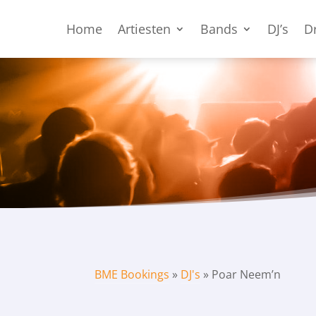
Home
Artiesten
Bands
DJ’s
D
BME Bookings
»
DJ's
»
Poar Neem’n