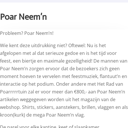
Poar Neem’n
Probleem? Poar Neem’n!
Wie kent deze uitdrukking niet? Oftewel: Nu is het
afgelopen met al dat serieuze gedoe en is het tijd voor
feest, een biertje en maximale gezelligheid! De mannen van
Poar Neem’n zorgen ervoor dat de bezoekers zich geen
moment hoeven te vervelen met feestmuziek, flantuut’n en
interactie op het podium. Onder andere met Het Rad van
Poarrrrrtuin zal er voor meer dan €800,- aan Poar Neem’n
artikelen weggegeven worden uit het magazijn van de
webshop. Shirts, stickers, aanstekers, brillen, vlaggen en als
kroon(kurk) de mega Poar Neem’n vlag.
De parel voor elke kantine, keet of slaapkamer.