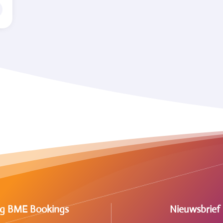
lg BME Bookings
Nieuwsbrief