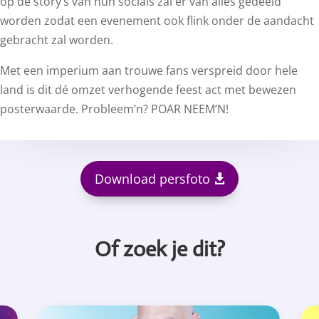
op de story’s van hun socials zal er van alles gedeeld
worden zodat een evenement ook flink onder de aandacht
gebracht zal worden.
Met een imperium aan trouwe fans verspreid door hele
land is dit dé omzet verhogende feest act met bewezen
posterwaarde. Probleem’n? POAR NEEM’N!
Download persfoto
Of zoek je dit?