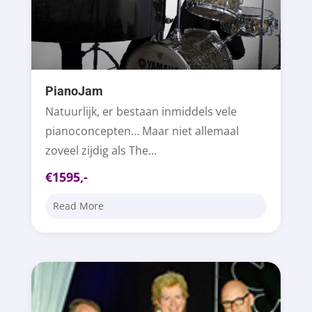
PianoJam
Natuurlijk, er bestaan inmiddels vele
pianoconcepten… Maar niet allemaal
zoveel zijdig als The...
€1595,-
Read More