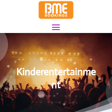
Kinderentertainme
nt