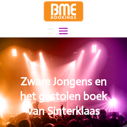
Zware Jongens en
het gestolen boek
van Sinterklaas