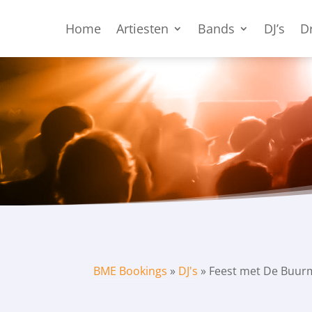
Home
Artiesten
Bands
DJ’s
D
BME Bookings
»
DJ's
»
Feest met De Buu