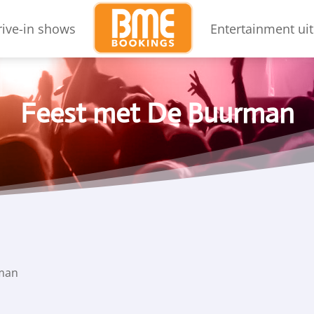
rive-in shows
Entertainment uit
Feest met De Buurman
rman