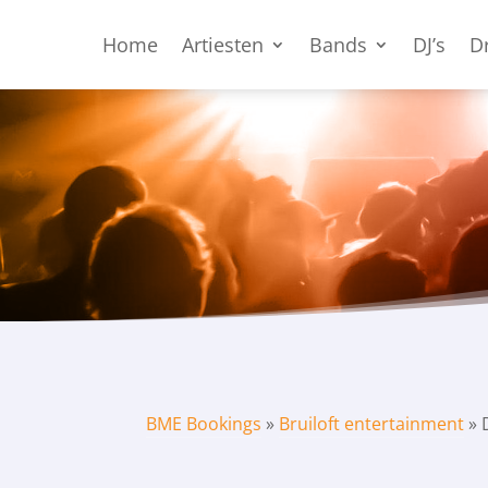
Home
Artiesten
Bands
DJ’s
D
BME Bookings
»
Bruiloft entertainment
»