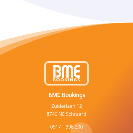
BME Bookings
Zuiderlaan 12
8746 NE Schraard
0517 – 398 200