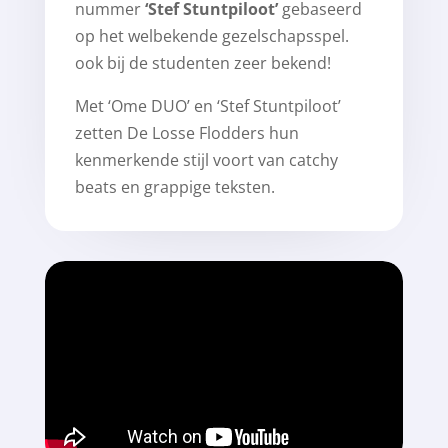
nummer
‘Stef Stuntpiloot’
gebaseerd
op het welbekende gezelschapsspel.
ook bij de studenten zeer bekend!
Met ‘Ome DUO’ en ‘Stef Stuntpiloot’
zetten De Losse Flodders hun
kenmerkende stijl voort van catchy
beats en grappige teksten.