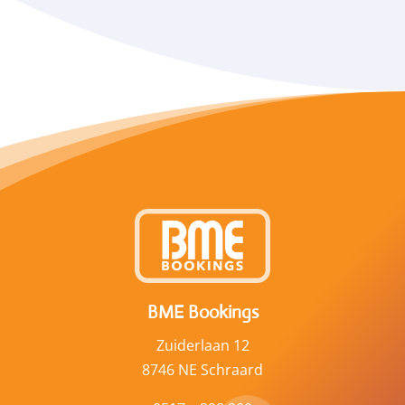
BME Bookings
Zuiderlaan 12
8746 NE Schraard