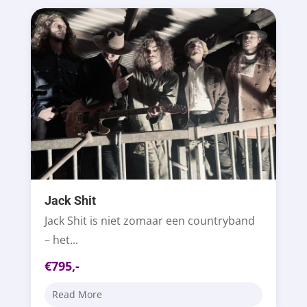
Jack Shit
Jack Shit is niet zomaar een countryband
– het...
€795,-
Read More