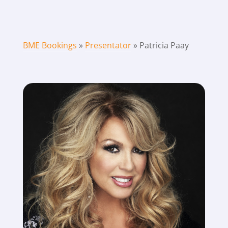
BME Bookings
»
Presentator
»
Patricia Paay