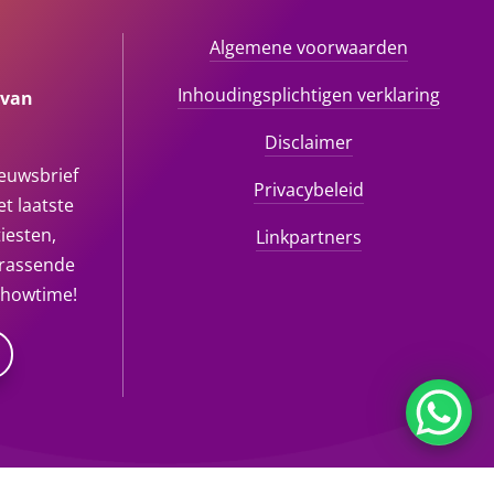
Algemene voorwaarden
Inhoudingsplichtigen verklaring
 van
Disclaimer
ieuwsbrief
Privacybeleid
t laatste
iesten,
Linkpartners
rrassende
showtime!