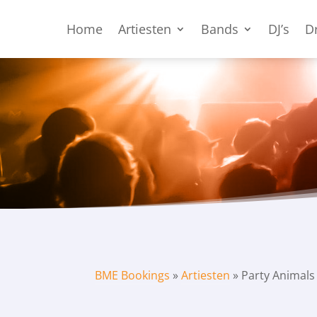
Home
Artiesten
Bands
DJ’s
D
BME Bookings
»
Artiesten
»
Party Animals