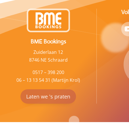
Vo
BME Bookings
Zuiderlaan 12
8746 NE Schraard
0517 – 398 200
06 – 13 13 54 31 (Martijn Krol)
Laten we 's praten