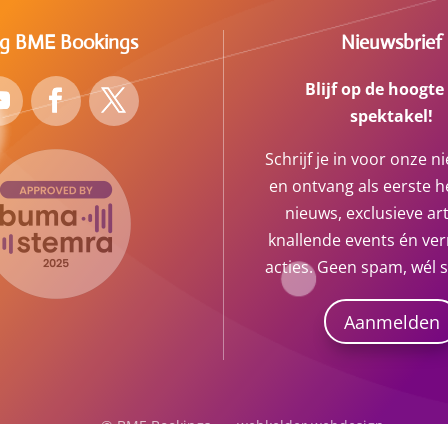
lg BME Bookings
Nieuwsbrief
Blijf op de hoogte
spektakel!
Schrijf je in voor onze n
en ontvang als eerste he
nieuws, exclusieve art
knallende events én ve
acties. Geen spam, wél 
Aanmelden
© BME Bookings
webkelder webdesign