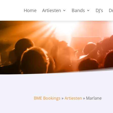
Home
Artiesten
Bands
DJ’s
D
BME Bookings
»
Artiesten
»
Marlane