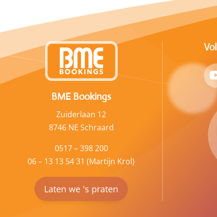
Vo
BME Bookings
Zuiderlaan 12
8746 NE Schraard
0517 – 398 200
06 – 13 13 54 31 (Martijn Krol)
Laten we 's praten