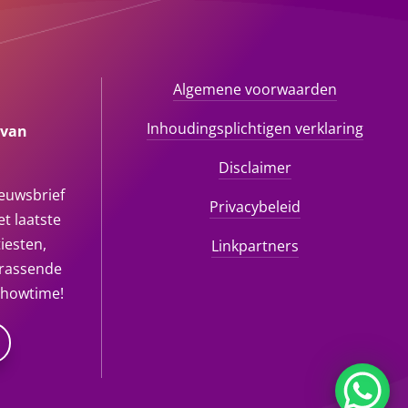
Algemene voorwaarden
Inhoudingsplichtigen verklaring
 van
Disclaimer
ieuwsbrief
Privacybeleid
t laatste
iesten,
Linkpartners
rrassende
showtime!