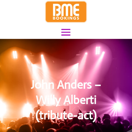
John Anders –
Willy Alberti
(tribute-act)