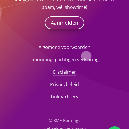
spam, wél showtime!
Aanmelden
Algemene voorwaarden
Inhoudingsplichtigen verklaring
Disclaimer
Privacybeleid
Linkpartners
© BME Bookings
webkelder webdesign