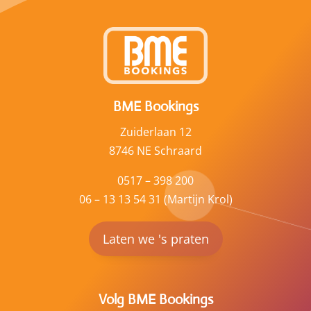
BME Bookings
Zuiderlaan 12
8746 NE Schraard
0517 – 398 200
06 – 13 13 54 31 (Martijn Krol)
Laten we 's praten
Volg BME Bookings