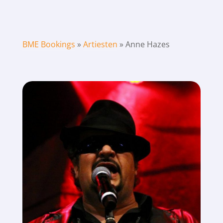
BME Bookings
»
Artiesten
»
Anne Hazes