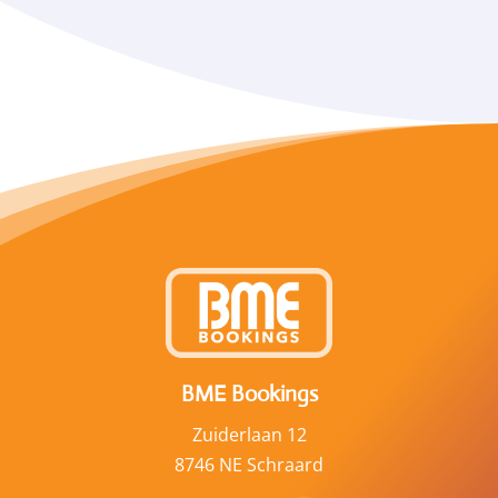
BME Bookings
Zuiderlaan 12
8746 NE Schraard