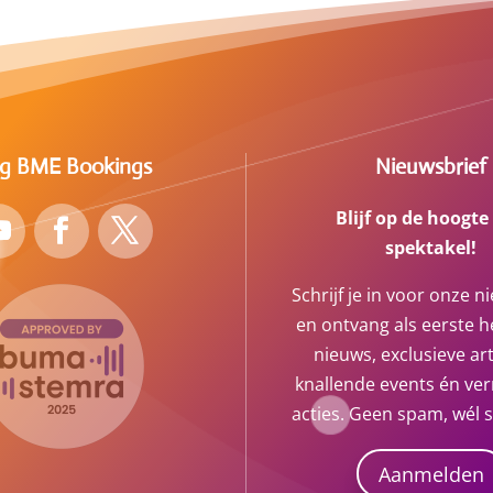
lg BME Bookings
Nieuwsbrief
Blijf op de hoogte
spektakel!
Schrijf je in voor onze n
en ontvang als eerste he
nieuws, exclusieve art
knallende events én ve
acties. Geen spam, wél 
Aanmelden