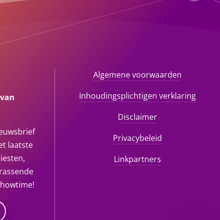
Algemene voorwaarden
Inhoudingsplichtigen verklaring
 van
Disclaimer
ieuwsbrief
Privacybeleid
t laatste
iesten,
Linkpartners
rrassende
showtime!