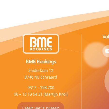
Vo
BME Bookings
Zuiderlaan 12
8746 NE Schraard
0517 – 398 200
06 – 13 13 54 31 (Martijn Krol)
Laten we 's praten