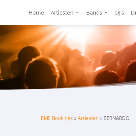
Home
Artiesten
Bands
DJ’s
D
BME Bookings
»
Artiesten
»
BERNARDO