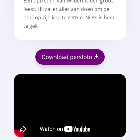
Een optreden van Wilbert is één groot
feest. Hij zal er alles aan doen om de
boel op zijn kop te zetten. Niets is hem
te gek,
Download persfoto