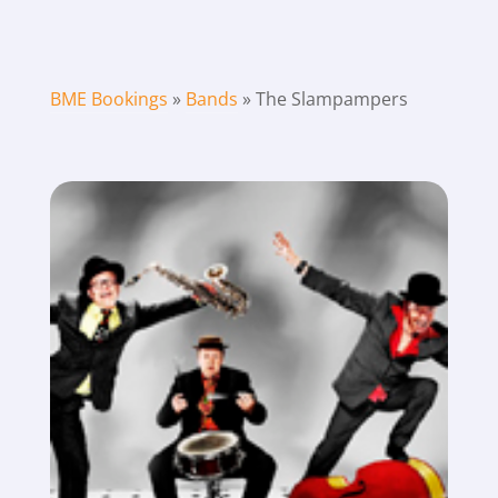
BME Bookings
»
Bands
»
The Slampampers