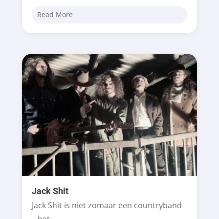
Read More
Jack Shit
Jack Shit is niet zomaar een countryband
– het...