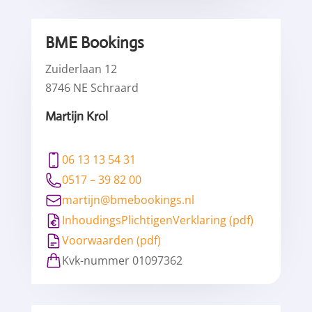
navigatie
BME Bookings
Zuiderlaan 12
8746 NE Schraard
Martijn Krol
06 13 13 54 31
0517 – 39 82 00
martijn@bmebookings.nl
InhoudingsPlichtigenVerklaring (pdf)
Voorwaarden (pdf)
Kvk-nummer 01097362