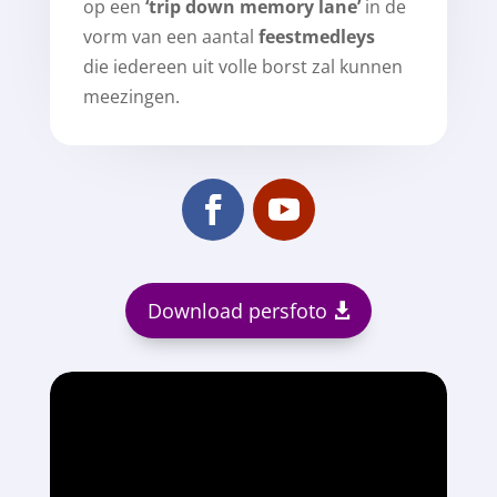
op een
‘trip down memory lane’
in de
vorm van een aantal
feestmedleys
die iedereen uit volle borst zal kunnen
meezingen.
Download persfoto