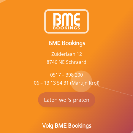
BME Bookings
Zuiderlaan 12
8746 NE Schraard
0517 – 398 200
06 – 13 13 54 31 (Martijn Krol)
Laten we 's praten
Volg BME Bookings