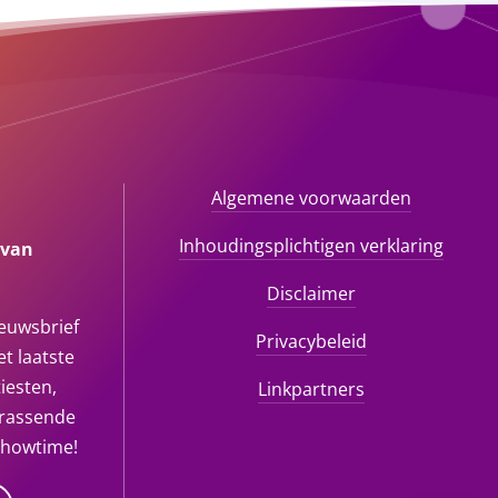
Algemene voorwaarden
Inhoudingsplichtigen verklaring
 van
Disclaimer
ieuwsbrief
Privacybeleid
t laatste
iesten,
Linkpartners
rrassende
showtime!