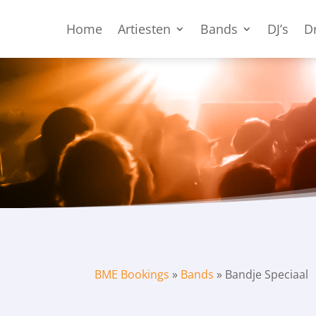
Home
Artiesten
Bands
DJ’s
D
BME Bookings
»
Bands
»
Bandje Speciaal