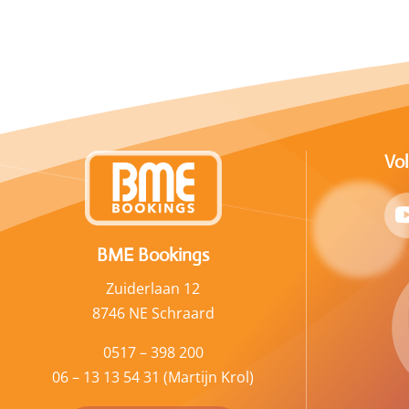
Vo
BME Bookings
Zuiderlaan 12
8746 NE Schraard
0517 – 398 200
06 – 13 13 54 31 (Martijn Krol)