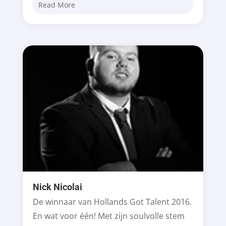
Read More
Nick Nicolai
De winnaar van Hollands Got Talent 2016.
En wat voor één! Met zijn soulvolle stem