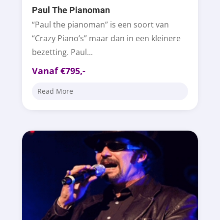
Paul The Pianoman
“Paul the pianoman” is een soort van
“Crazy Piano’s” maar dan in een kleinere
bezetting. Paul...
Vanaf €795,-
Read More