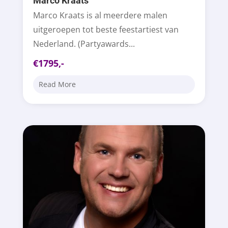
Marco Kraats
Marco Kraats is al meerdere malen
uitgeroepen tot beste feestartiest van
Nederland. (Partyawards...
€1795,-
Read More